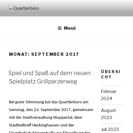
Zum
Inhalt
QUARTIERBÜRO
Heckinghausen
springen
Menü
MONAT:
SEPTEMBER 2017
ÜBERSI
Spiel und Spaß auf dem neuen
CHT
Spielplatz Grillparzerweg
Februar
2024
Bei guter Stimmung lud das Quartierbüro am
Samstag, den 23. September 2017, gemeinsam
August
2023
mit der Stadtverwaltung Wuppertal, dem
Stadtteiltreff Heckinghausen und der
Juli 2023