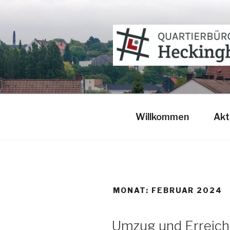
Zum
Inhalt
springen
QUARTIER
Heckinghausen
Willkommen
Akt
MONAT:
FEBRUAR 2024
Umzug und Erreich