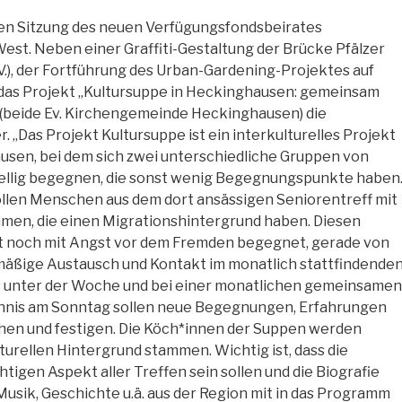
sten Sitzung des neuen Verfügungsfondsbeirates
st. Neben einer Graffiti-Gestaltung der Brücke Pfälzer
V.), der Fortführung des Urban-Gardening-Projektes auf
das Projekt „Kultursuppe in Heckinghausen: gemeinsam
 (beide Ev. Kirchengemeinde Heckinghausen) die
 „Das Projekt Kultursuppe ist ein interkulturelles Projekt
ausen, bei dem sich zwei unterschiedliche Gruppen von
llig begegnen, die sonst wenig Begegnungspunkte haben
llen Menschen aus dem dort ansässigen Seniorentreff mit
n, die einen Migrationshintergrund haben. Diesen
t noch mit Angst vor dem Fremden begegnet, gerade von
mäßige Austausch und Kontakt im monatlich stattfindende
fs unter der Woche und bei einer monatlichen gemeinsamen
nnis am Sonntag sollen neue Begegnungen, Erfahrungen
hen und festigen. Die Köch*innen der Suppen werden
turellen Hintergrund stammen. Wichtig ist, dass die
tigen Aspekt aller Treffen sein sollen und die Biografie
usik, Geschichte u.ä. aus der Region mit in das Programm