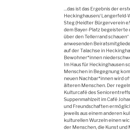
…das ist das Ergebnis der er
Heckinghausen/ Langerfeld-We
Steg (Heidter Bürgerverein e.
dem Bayer-Platz begeisterte 
über den Tellerrand schauen“
anwesenden Beiratsmitglieder.
auf der Talachse in Heckingh
Bewohner*innen niederschwe
Im Haus für Heckinghausen so
Menschen in Begegnung komme
neuen Nachbar*innen wird of
älteren Menschen. Der regel
Kulturcafé des Seniorentref
Suppenmahlzeit im Café Joha
und Freundschaften ermöglic
jeweils aus einem anderen kul
kulturellen Wurzeln einen wich
der Menschen, die Kunst und M