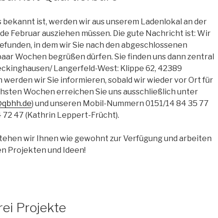
s bekannt ist, werden wir aus unserem Ladenlokal an der
e Februar ausziehen müssen. Die gute Nachricht ist: Wir
efunden, in dem wir Sie nach den abgeschlossenen
paar Wochen begrüßen dürfen. Sie finden uns dann zentral
kinghausen/ Langerfeld-West: Klippe 62, 42389
 werden wir Sie informieren, sobald wir wieder vor Ort für
ächsten Wochen erreichen Sie uns ausschließlich unter
@qbhh.de
) und unseren Mobil-Nummern 0151/14 84 35 77
4 72 47 (Kathrin Leppert-Frücht).
tehen wir Ihnen wie gewohnt zur Verfügung und arbeiten
en Projekten und Ideen!
rei Projekte