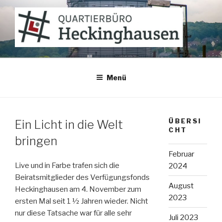
Zum
Inhalt
springen
QUARTIERBÜRO
Heckinghausen
Menü
ÜBERSI
Ein Licht in die Welt
CHT
bringen
Februar
Live und in Farbe trafen sich die
2024
Beiratsmitglieder des Verfügungsfonds
August
Heckinghausen am 4. November zum
2023
ersten Mal seit 1 ½ Jahren wieder. Nicht
nur diese Tatsache war für alle sehr
Juli 2023