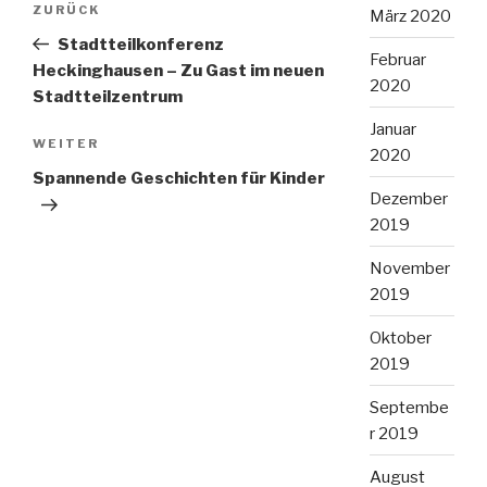
Vorheriger
ZURÜCK
März 2020
Beitrag
Stadtteilkonferenz
Februar
Heckinghausen – Zu Gast im neuen
2020
Stadtteilzentrum
Januar
Nächster
WEITER
2020
Beitrag
Spannende Geschichten für Kinder
Dezember
2019
November
2019
Oktober
2019
Septembe
r 2019
August