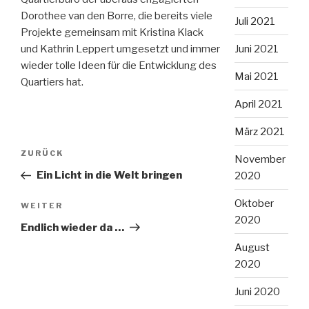
Dorothee van den Borre, die bereits viele
Juli 2021
Projekte gemeinsam mit Kristina Klack
und Kathrin Leppert umgesetzt und immer
Juni 2021
wieder tolle Ideen für die Entwicklung des
Mai 2021
Quartiers hat.
April 2021
März 2021
Beitragsnavigation
Vorheriger
ZURÜCK
November
Beitrag
Ein Licht in die Welt bringen
2020
Oktober
Nächster
WEITER
2020
Beitrag
Endlich wieder da …
August
2020
Juni 2020