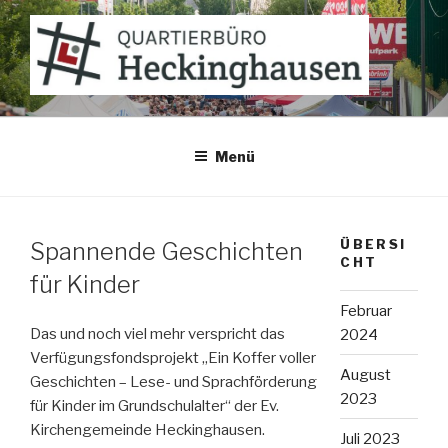
Zum
Inhalt
springen
QUARTIERBÜRO
Heckinghausen
Menü
ÜBERSI
Spannende Geschichten
CHT
für Kinder
Februar
Das und noch viel mehr verspricht das
2024
Verfügungsfondsprojekt „Ein Koffer voller
August
Geschichten – Lese- und Sprachförderung
2023
für Kinder im Grundschulalter“ der Ev.
Kirchengemeinde Heckinghausen.
Juli 2023